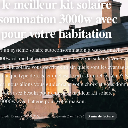
le meilleur kit solaire
sommation 3000w avec
 pour votre habitation
er un système solaire autoconsommation à votre domicile a
00w et une batterie pour stocker l’énergie solaire? Vous v
e kit solaire vous devriez choisir, quels sont les avantages
 chaque type de kits, et quel est le prix d’un tel système? 
 car nous allons vous guider dans votre choix et vous donn
t vous avez besoin pour choisir le meilleur kit solaire
000w avec batterie pour votre maison.
3 min de lecture
rcredi 15 mars 2023
Mis à jour le samedi 2 mai 2026