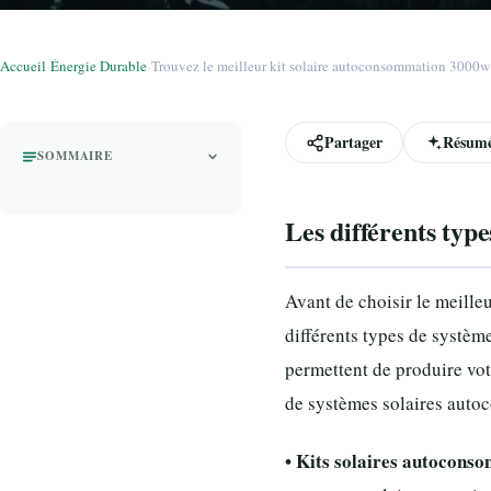
Accueil
›
Énergie Durable
›
Trouvez le meilleur kit solaire autoconsommation 3000w 
Partager
Résumé
SOMMAIRE
Les différents typ
Avant de choisir le meille
différents types de systè
permettent de produire votr
de systèmes solaires auto
• Kits solaires autocons