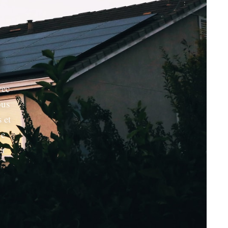
vec
ous
 et
Ne
er