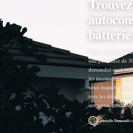
Trouvez 
autocon
batterie
Vous voulez install
une puissance de 30
demandez quel type d
les inconvénients de
vous inquiétez pas,
tous les détails don
autoconsommation 3
Gabrielle Dumanil
me