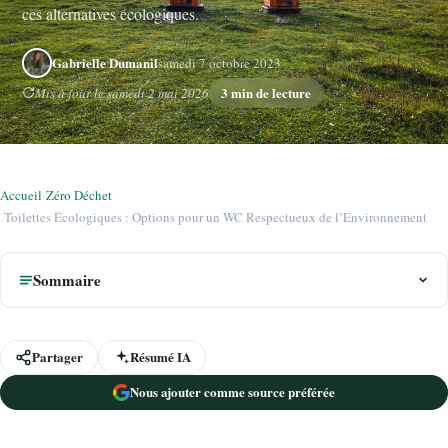
ces alternatives écologiques.
Gabrielle Dumanil
samedi 7 octobre 2023
3 min de lecture
Mis à jour le samedi 2 mai 2026
Accueil
›
Zéro Déchet
›
Toilettes Écologiques : Options pour un WC Respectueux de l’Environnement
Sommaire
Partager
Résumé IA
Nous ajouter comme source préférée