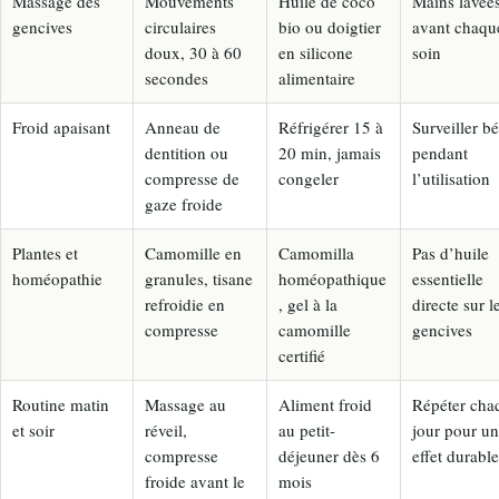
Massage des
Mouvements
Huile de coco
Mains lavée
gencives
circulaires
bio ou doigtier
avant chaqu
doux, 30 à 60
en silicone
soin
secondes
alimentaire
Froid apaisant
Anneau de
Réfrigérer 15 à
Surveiller b
dentition ou
20 min, jamais
pendant
compresse de
congeler
l’utilisation
gaze froide
Plantes et
Camomille en
Camomilla
Pas d’huile
homéopathie
granules, tisane
homéopathique
essentielle
refroidie en
, gel à la
directe sur l
compresse
camomille
gencives
certifié
Routine matin
Massage au
Aliment froid
Répéter cha
et soir
réveil,
au petit-
jour pour un
compresse
déjeuner dès 6
effet durable
froide avant le
mois