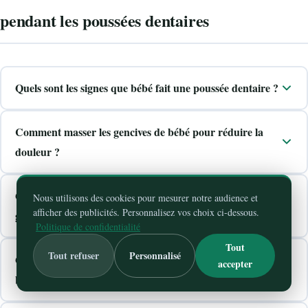
pendant les poussées dentaires
Quels sont les signes que bébé fait une poussée dentaire ?
Comment masser les gencives de bébé pour réduire la
douleur ?
Quels aliments froids peuvent calmer la douleur des
Nous utilisons des cookies pour mesurer notre audience et
afficher des publicités. Personnalisez vos choix ci-dessous.
gencives ?
Politique de confidentialité
Tout
Tout refuser
Personnalisé
Quelles plantes soulagent les gencives douloureuses de
accepter
bébé ?