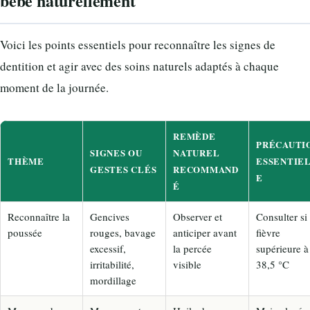
bébé naturellement
Voici les points essentiels pour reconnaître les signes de
dentition et agir avec des soins naturels adaptés à chaque
moment de la journée.
REMÈDE
PRÉCAUTI
SIGNES OU
NATUREL
THÈME
ESSENTIE
GESTES CLÉS
RECOMMAND
E
É
Reconnaître la
Gencives
Observer et
Consulter si
poussée
rouges, bavage
anticiper avant
fièvre
excessif,
la percée
supérieure à
irritabilité,
visible
38,5 °C
mordillage