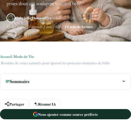
gestes doux qui soulagent vraiment bébé.
Gabrielle Dumanil
lundi 6 avril 2026
12 min de lecture
Mis à jour le samedi 2 mai 2026
Accueil
›
Mode de Vie
›
Routine de soins naturels pour apaiser les poussées dentaires de bébé
Sommaire
Partager
Résumé IA
Nous ajouter comme source préférée