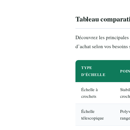
Tableau comparatif
Découvrez les principales c
d’achat selon vos besoins 
TYPE
POI
D’ÉCHELLE
Échelle à
Stabi
crochets
croch
Échelle
Polyv
télescopique
range