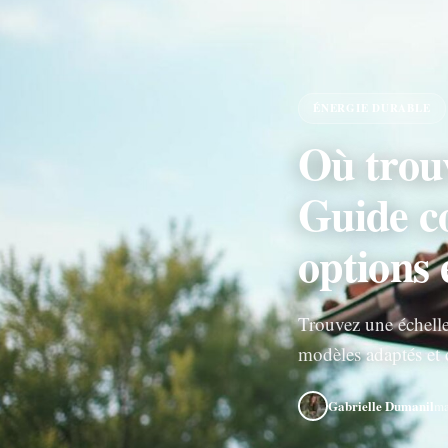
ÉNERGIE DURABLE
Où trouv
Guide c
options 
Trouvez une échelle 
modèles adaptés et c
Gabrielle Dumanil
ma