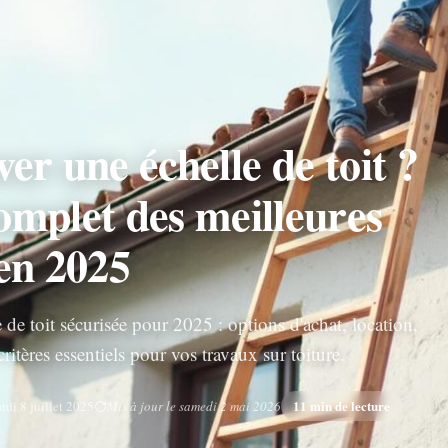
er une échelle de toit ?
omplet des meilleures
en 2025
de toit sécurisée pour 2025 : options d'achat, location,
ritères essentiels pour vos travaux sur toiture.
11 min de lecture
rdi 8 juillet 2025
Mis à jour le samedi 2 mai 2026