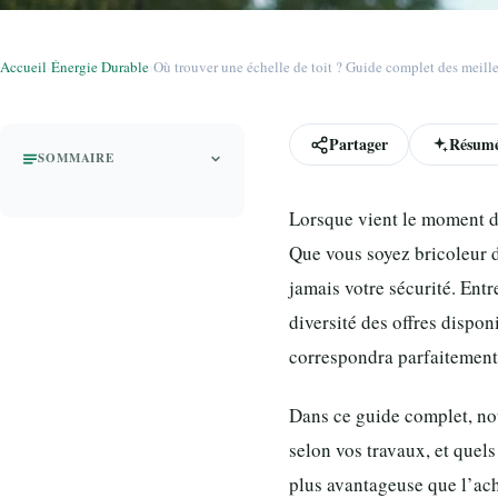
Accueil
›
Énergie Durable
›
Où trouver une échelle de toit ? Guide complet des meill
Partager
Résumé
SOMMAIRE
Lorsque vient le moment d’i
Que vous soyez bricoleur 
jamais votre sécurité. Ent
diversité des offres dispon
correspondra parfaitement à
Dans ce guide complet, no
selon vos travaux, et quels
plus avantageuse que l’ach