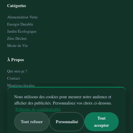
Catégories
Alimentation Verte
Énergie Durable
Jardin Écologique
Zéro Déchet
Mode de Vie
À Propos
Qui suis-je ?
Contact
Mentions légales
Politique de Confidentialité
Nous utilisons des cookies pour mesurer notre audience et
Plan de site
afficher des publicités. Personnalisez vos choix ci-dessous.
Politique de confidentialité
Tout
Tout refuser
Personnalisé
accepter
© 2026
JeVoisLaVieEnVert
— Tous droits réservés
Vivre vert, agir ensemble, chaque geste compte.