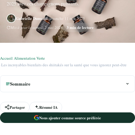
2025 avec ces champignons puissants.
Gabrielle Dumanil
dimanche 11 mai 2025
3 min de lecture
Mis à jour le samedi 2 mai 2026
Accueil
›
Alimentation Verte
›
Les incroyables bienfaits des shiitakés sur la santé que vous ignorez peut-être
Sommaire
Partager
Résumé IA
Nous ajouter comme source préférée