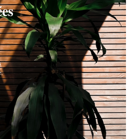
ées
s
e,