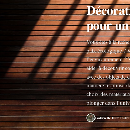
Décorat
pour un
Vous êtes à la rech
paix écologique ? V
l’environnement ? V
aider à découvrir c
avec des objets de 
manière responsable
choix des matériaux,
plonger dans l’univ
Gabrielle Dumanil
ve