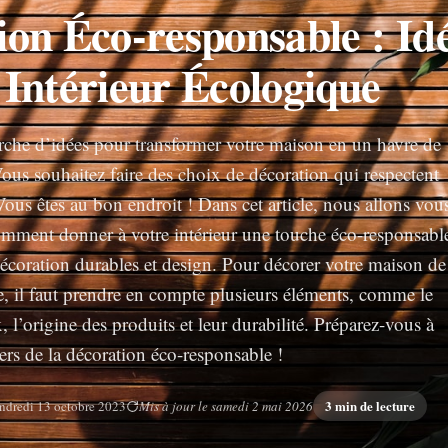
ion Éco-responsable : Id
 Intérieur Écologique
erche d’idées pour transformer votre maison en un havre de
ous souhaitez faire des choix de décoration qui respectent
ous êtes au bon endroit ! Dans cet article, nous allons vou
omment donner à votre intérieur une touche éco-responsabl
décoration durables et design. Pour décorer votre maison de
, il faut prendre en compte plusieurs éléments, comme le
 l’origine des produits et leur durabilité. Préparez-vous à
ers de la décoration éco-responsable !
3 min de lecture
ndredi 13 octobre 2023
Mis à jour le samedi 2 mai 2026