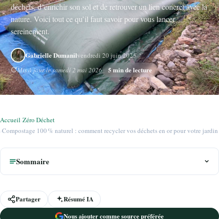
déchets, d’enrichir son sol et de retrouver un lien concret avec la
nature. Voici tout ce qu’il faut savoir pour vous lancer
sereinement.
Gabrielle Dumanil
vendredi 20 juin 2025
5 min de lecture
Mis à jour le samedi 2 mai 2026
Accueil
›
Zéro Déchet
›
Compostage 100 % naturel : comment recycler vos déchets en or pour votre jardin
Sommaire
Partager
Résumé IA
Nous ajouter comme source préférée