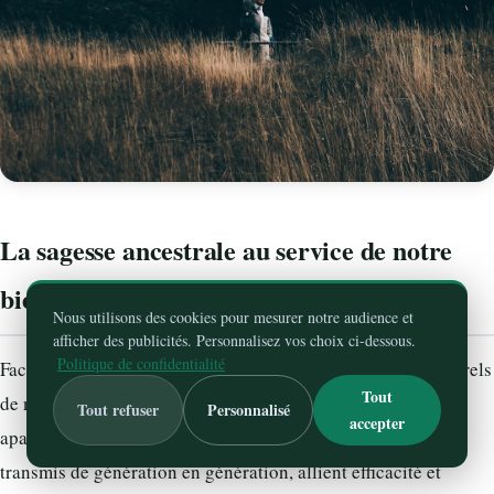
La sagesse ancestrale au service de notre
bien-être
Nous utilisons des cookies pour mesurer notre audience et
afficher des publicités. Personnalisez vos choix ci-dessous.
Politique de confidentialité
Face au rythme effréné de notre quotidien, les remèdes naturels
Tout
de nos grands-mères offrent des solutions éprouvées pour
Tout refuser
Personnalisé
accepter
apaiser notre système nerveux. Ces trésors de la nature,
transmis de génération en génération, allient efficacité et