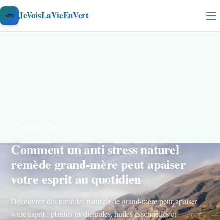
Aller au contenu
🥕
JeVoisLaVieEnVert
MODE DE VIE
Comment un anti stress naturel
remède grand-mère peut apaiser
votre esprit au quotidien
Découvrez des remèdes naturels de grand-mère pour apaiser
votre esprit : plantes médicinales, huiles essentielles et