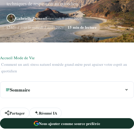
techniques de respiration au quotidien.
Gabrielle Dumanil
mercredi 9 avril 2025
15 min de lecture
Mis à jour le samedi 1 août 2026
Accueil
›
Mode de Vie
Comment un anti stress naturel remède grand-mère peut apaiser votre esprit au
›
quotidien
Sommaire
Partager
Résumé IA
Nous ajouter comme source préférée